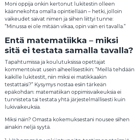
Moni oppija onkin kertonut lukitestin olleen
käännekohta omalla opintiellään – hetki, jolloin
vaikeudet saivat nimen ja siihen liittyi tunne:
”Minussa ei ole mitään vikaa, opin vain eri tavalla.”
Entä matematiikka – miksi
sitä ei testata samalla tavalla?
Tapahtumissa ja koulutuksissa opettajat
kommentoivat usein aiheellisestikin: ”Meillä tehdään
kaikille lukitestit, niin miksi ei matikkaakin
testattaisi?” Kysymys nostaa esiin tärkeän
epäkohdan: matematiikan oppimisvaikeuksia ei
tunnisteta tai testata yhtä järjestelmällisesti kuin
lukivaikeuksia.
Miksi näin? Omasta kokemuksestani nousee siihen
ainakin neljä syytä.