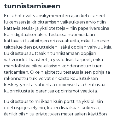
tunnistamiseen
Eri tahot ovat vuosikymmenten ajan kehittäneet
lukemisen ja kirjoittamisen vaikeuksien arviointiin
kattavia seula- ja yksilötestejä – niin paperiversioina
kuin digitaalisenakin. Testeissä huomioidaan
kattavasti lukitaitojen eri osa-alueita, mikä tuo esiin
taitoalueiden puutteiden lisäksi oppijan vahvuuksia.
Lukitestaus auttaakin tunnistamaan oppijan
vahvuudet, haasteet ja yksilölliset tarpeet, mikä
mahdollistaa oikea-aikaisen kohdennetun tuen
tarjoamisen. Oikein ajoitettu testaus ja sen pohjalta
rakennettu tuki voivat ehkäistä koulutuksen
keskeytymistä, vähentää oppimisesta aiheutuvaa
kuormitusta ja parantaa oppimismotivaatiota.
Lukitestaus toimii ikään kuin porttina yksilöllisiin
opetusjärjestelyihin, kuten lisäaikaan kokeissa,
äänikirjoihin tai eriytettyjen materiaalien käyttöön.