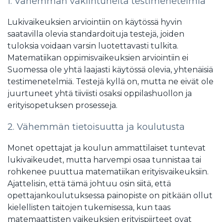
1. Vähemmän vakiintuneita testimenetelmiä
Lukivaikeuksien arviointiin on käytössä hyvin
saatavilla olevia standardoituja testejä, joiden
tuloksia voidaan varsin luotettavasti tulkita.
Matematiikan oppimisvaikeuksien arviointiin ei
Suomessa ole yhtä laajasti käytössä olevia, yhtenäisiä
testimenetelmiä. Testejä kyllä on, mutta ne eivät ole
juurtuneet yhtä tiiviisti osaksi oppilashuollon ja
erityisopetuksen prosesseja.
2. Vähemmän tietoisuutta ja koulutusta
Monet opettajat ja koulun ammattilaiset tuntevat
lukivaikeudet, mutta harvempi osaa tunnistaa tai
rohkenee puuttua matematiikan erityisvaikeuksiin.
Ajattelisin, että tämä johtuu osin siitä, että
opettajankoulutuksessa painopiste on pitkään ollut
kielellisten taitojen tukemisessa, kun taas
matemaattisten vaikeuksien erityispiirteet ovat