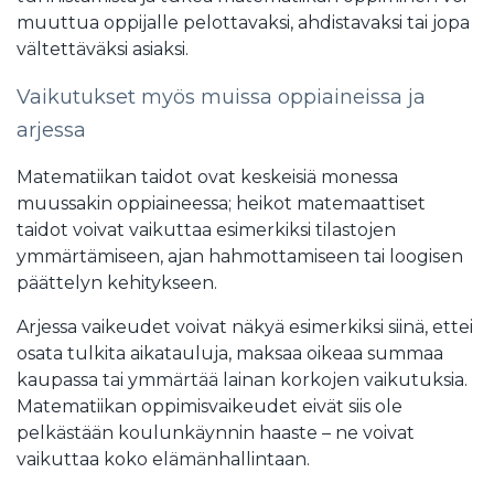
muuttua oppijalle pelottavaksi, ahdistavaksi tai jopa
vältettäväksi asiaksi.
Vaikutukset myös muissa oppiaineissa ja
arjessa
Matematiikan taidot ovat keskeisiä monessa
muussakin oppiaineessa; heikot matemaattiset
taidot voivat vaikuttaa esimerkiksi tilastojen
ymmärtämiseen, ajan hahmottamiseen tai loogisen
päättelyn kehitykseen.
Arjessa vaikeudet voivat näkyä esimerkiksi siinä, ettei
osata tulkita aikatauluja, maksaa oikeaa summaa
kaupassa tai ymmärtää lainan korkojen vaikutuksia.
Matematiikan oppimisvaikeudet eivät siis ole
pelkästään koulunkäynnin haaste – ne voivat
vaikuttaa koko elämänhallintaan.