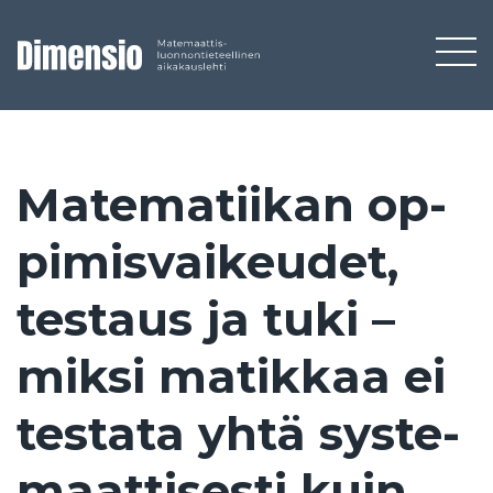
Ma­te­ma­tii­kan op­
pi­mis­vai­keu­det,
tes­taus ja tu­ki –
mik­si ma­tik­kaa ei
tes­ta­ta yh­tä sys­te­
maat­ti­ses­ti kuin