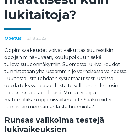
lu­ki­tai­to­ja?
Opetus
21.8.2025
Oppimisvaikeudet voivat vaikuttaa suurestikin
oppijan minäkuvaan, koulupolkuun sekä
tulevaisuudennäkymiin. Suomessa lukivaikeudet
tunnistetaan yhä useammin jo varhaisessa vaiheessa.
Lukitestausta tehdään systemaattisesti useissa
oppilaitoksissa alakoulusta toiselle asteelle – osin
jopa korkea-asteelle asti. Mutta entäpä
matematiikan oppimisvaikeudet? Saako niiden
tunnistaminen samanlaista huomiota?
Runsas valikoima testejä
lukivaikeuksien