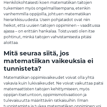
Henkilökohtaisesti koen matematiikan taitojen
tukemisen myös ongelmallisempana, etenkin
vanhemmilla oppijoilla, johtuen matematiikan
hierarkkisuudesta. Usein pohjataidot ovat niin
heikot, että uusien taitojen oppiminen – vaaditussa
ajassa – on erittäin hankalaa. Toistuvasti olen itse
pohtinut, minkä taitojen vahvistamisesta pitäisi
aloittaa.
Mitä seuraa siitä, jos
matematiikan vaikeuksia ei
tunnisteta?
Matematiikan oppimisvaikeudet voivat olla yhtä
vakavia kuin lukivaikeudet. Ne voivat vaikuttaa paitsi
matemaattisten taitojen kehittymiseen, myös
oppijan itsetuntoon, oppimismotivaatioon ja
tulevaisuutta määrittäviin ratkaisuihin. Ilman
tunnistamista ja tukea matematiikan oppiminen voi