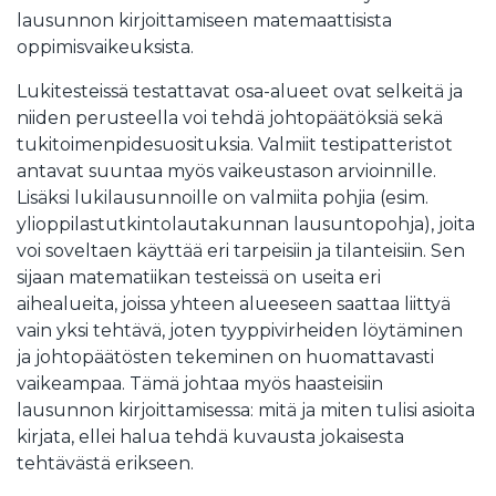
lausunnon kirjoittamiseen matemaattisista
oppimisvaikeuksista.
Lukitesteissä testattavat osa-alueet ovat selkeitä ja
niiden perusteella voi tehdä johtopäätöksiä sekä
tukitoimenpidesuosituksia. Valmiit testipatteristot
antavat suuntaa myös vaikeustason arvioinnille.
Lisäksi lukilausunnoille on valmiita pohjia (esim.
ylioppilastutkintolautakunnan lausuntopohja), joita
voi soveltaen käyttää eri tarpeisiin ja tilanteisiin. Sen
sijaan matematiikan testeissä on useita eri
aihealueita, joissa yhteen alueeseen saattaa liittyä
vain yksi tehtävä, joten tyyppivirheiden löytäminen
ja johtopäätösten tekeminen on huomattavasti
vaikeampaa. Tämä johtaa myös haasteisiin
lausunnon kirjoittamisessa: mitä ja miten tulisi asioita
kirjata, ellei halua tehdä kuvausta jokaisesta
tehtävästä erikseen.