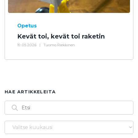
Opetus
Kevät toi, kevät toi raketin
19.05.2026
|
Tuomo Riekkinen
HAE ARTIKKELEITA
Arkistot
Löydät artikkeleita myös seuraavilla
avainsanoilla