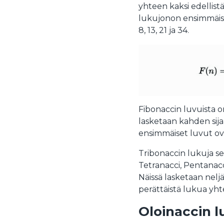
yhteen kaksi edellist
lukujonon ensimmäiset
8, 13, 21 ja 34.
Fibonaccin luvuista o
lasketaan kahden sij
ensimmäiset luvut ovat 0
Tribonaccin lukuja 
Tetranacci, Pentanacc
Näissä lasketaan neljä
perättäistä lukua yht
Oloinaccin 