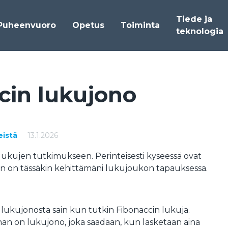
Tiede ja
Puheenvuoro
Opetus
Toiminta
teknologia
cin lu­ku­jo­no
eistä
13.1.2026
lukujen tutkimukseen. Perinteisesti kyseessä ovat
iin on tässäkin kehittämäni lukujoukon tapauksessa.
lukujonosta sain kun tutkin Fibonaccin lukuja.
an on lukujono, joka saadaan, kun lasketaan aina