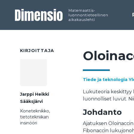
KIRJOITTAJA
Oloi­nac­
Tiede ja teknologia
Yl
Lukuteoria keskittyy 
Jarppi Heikki
luonnolliset luvut. N
Sääksjärvi
Johdanto
Koneteknikko,
tietotekniikan
insinööri
Ajatuksen Oloinaccin 
Fibonaccin lukujonoh