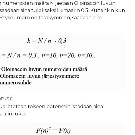
n numeroiden määrä N jaetaan Oloinaccin luvun
 saadaan aina tulokseksi likimäärin 0,3. Kuitenkin kun
jestysnumero on tasakymmen, saadaan aina
tus):
orotetaan toiseen potenssiin, saadaan aina
naccin luku.