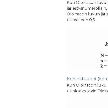
Kun Oloinaccin luvu
järjestysnumerolla n,
Oloinaccin luvun jär
täsmälleen 0,3.
Konjektuuri 4 (koro
Kun Oloinaccin luku k
tulokseksi jokin Oloi