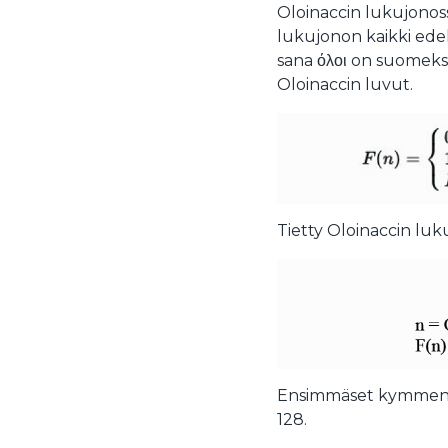
Oloinaccin lukujonos
lukujonon kaikki edel
sana όλοι on suomeksi 
Oloinaccin luvut.
Tietty Oloinaccin luk
Ensimmäset kymmenen Ol
128.