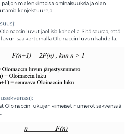
 paljon mielenkiintoisia ominaisuuksia ja olen
uutamia konjektuureja.
isuus):
Oloinaccin luvut jaollisia kahdella. Siitä seuraa, että
 luvun saa kertomalla Oloinaccin luvun kahdella.
pusekvenssi):
at Oloinaccin lukujen viimeiset numerot sekvenssiä
….