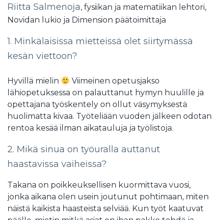
Riitta Salmenoja
, fysiikan ja matematiikan lehtori,
Novidan lukio ja Dimension päätoimittaja
1. Minkälaisissa mietteissä olet siirtymässä
kesän viettoon?
Hyvillä mielin
Viimeinen opetusjakso
lähiopetuksessa on palauttanut hymyn huulille ja
opettajana työskentely on ollut väsymyksestä
huolimatta kivaa. Työteliään vuoden jälkeen odotan
rentoa kesää ilman aikatauluja ja työlistoja.
2. Mikä sinua on työuralla auttanut
haastavissa vaiheissa?
Takana on poikkeuksellisen kuormittava vuosi,
jonka aikana olen usein joutunut pohtimaan, miten
näistä kaikista haasteista selviää. Kun työt kaatuvat