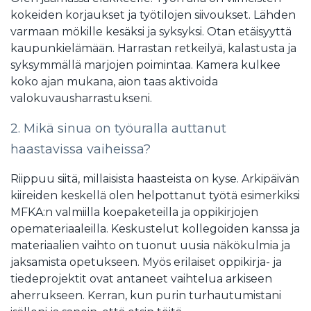
kokeiden korjaukset ja työtilojen siivoukset. Lähden
varmaan mökille kesäksi ja syksyksi. Otan etäisyyttä
kaupunkielämään. Harrastan retkeilyä, kalastusta ja
syksymmällä marjojen poimintaa. Kamera kulkee
koko ajan mukana, aion taas aktivoida
valokuvausharrastukseni.
2. Mikä sinua on työuralla auttanut
haastavissa vaiheissa?
Riippuu siitä, millaisista haasteista on kyse. Arkipäivän
kiireiden keskellä olen helpottanut työtä esimerkiksi
MFKA:n valmiilla koepaketeilla ja oppikirjojen
opemateriaaleilla. Keskustelut kollegoiden kanssa ja
materiaalien vaihto on tuonut uusia näkökulmia ja
jaksamista opetukseen. Myös erilaiset oppikirja- ja
tiedeprojektit ovat antaneet vaihtelua arkiseen
aherrukseen. Kerran, kun purin turhautumistani