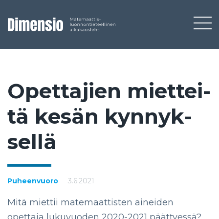
Opet­ta­jien miet­tei­
tä ke­sän kyn­nyk­
sel­lä
Puheenvuoro
3.6.2021
Mitä miettii matemaattisten aineiden
opettaja lukuvuoden 2020-2021 päättyessä?