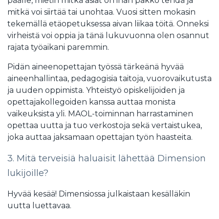
päälle, mietin mitkä asiat on ihan pakko tehdä ja
mitkä voi siirtää tai unohtaa. Vuosi sitten mokasin
tekemällä etäopetuksessa aivan liikaa töitä. Onneksi
virheistä voi oppia ja tänä lukuvuonna olen osannut
rajata työaikani paremmin.
Pidän aineenopettajan työssä tärkeänä hyvää
aineenhallintaa, pedagogisia taitoja, vuorovaikutusta
ja uuden oppimista. Yhteistyö opiskelijoiden ja
opettajakollegoiden kanssa auttaa monista
vaikeuksista yli. MAOL-toiminnan harrastaminen
opettaa uutta ja tuo verkostoja sekä vertaistukea,
joka auttaa jaksamaan opettajan työn haasteita.
3. Mitä terveisiä haluaisit lähettää Dimension
lukijoille?
Hyvää kesää! Dimensiossa julkaistaan kesälläkin
uutta luettavaa.