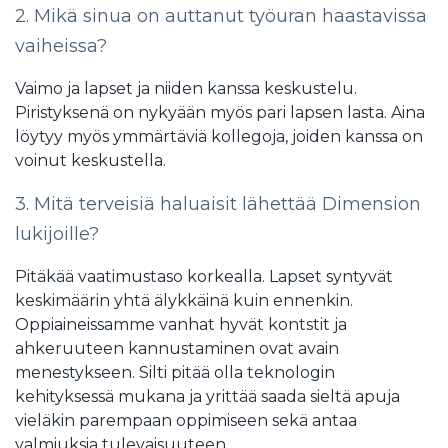
2. Mikä sinua on auttanut työuran haastavissa
vaiheissa?
Vaimo ja lapset ja niiden kanssa keskustelu.
Piristyksenä on nykyään myös pari lapsen lasta. Aina
löytyy myös ymmärtäviä kollegoja, joiden kanssa on
voinut keskustella.
3. Mitä terveisiä haluaisit lähettää Dimension
lukijoille?
Pitäkää vaatimustaso korkealla. Lapset syntyvät
keskimäärin yhtä älykkäinä kuin ennenkin.
Oppiaineissamme vanhat hyvät kontstit ja
ahkeruuteen kannustaminen ovat avain
menestykseen. Silti pitää olla teknologin
kehityksessä mukana ja yrittää saada sieltä apuja
vieläkin parempaan oppimiseen sekä antaa
valmiuksia tulevaisuuteen.