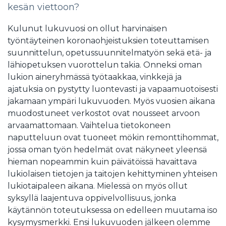
kesän viettoon?
Kulunut lukuvuosi on ollut harvinaisen
työntäyteinen koronaohjeistuksien toteuttamisen
suunnittelun, opetussuunnitelmatyön sekä etä- ja
lähiopetuksen vuorottelun takia. Onneksi oman
lukion aineryhmässä työtaakkaa, vinkkejä ja
ajatuksia on pystytty luontevasti ja vapaamuotoisesti
jakamaan ympäri lukuvuoden. Myös vuosien aikana
muodostuneet verkostot ovat nousseet arvoon
arvaamattomaan. Vaihtelua tietokoneen
naputteluun ovat tuoneet mökin remonttihommat,
jossa oman työn hedelmät ovat näkyneet yleensä
hieman nopeammin kuin päivätöissä havaittava
lukiolaisen tietojen ja taitojen kehittyminen yhteisen
lukiotaipaleen aikana. Mielessä on myös ollut
syksyllä laajentuva oppivelvollisuus, jonka
käytännön toteutuksessa on edelleen muutama iso
kysymysmerkki. Ensi lukuvuoden jälkeen olemme