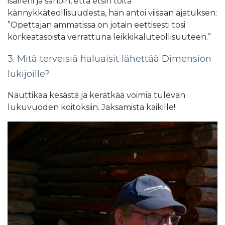
isälleni ja sanoin, että etsin töitä
kännykkäteollisuudesta, hän antoi viisaan ajatuksen:
”Opettajan ammatissa on jotain eettisesti tosi
korkeatasoista verrattuna leikkikaluteollisuuteen.”
3. Mitä terveisiä haluaisit lähettää Dimension
lukijoille?
Nauttikaa kesästä ja kerätkää voimia tulevan
lukuvuoden koitoksiin. Jaksamista kaikille!