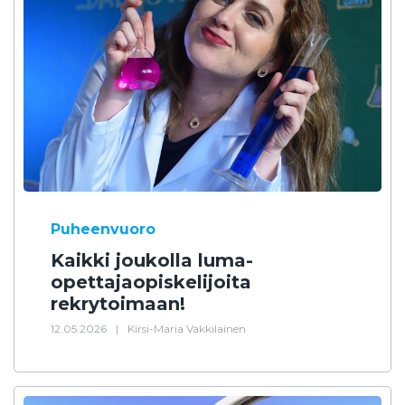
Puheenvuoro
Kaikki joukolla luma-
opettajaopiskelijoita
rekrytoimaan!
12.05.2026
|
Kirsi-Maria Vakkilainen