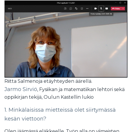
Riitta Salmenoja etäyhteyden äärellä.
Jarmo Sirviö
, Fysiikan ja matematiikan lehtori sekä
oppikirjan tekijä, Oulun Kastellin lukio
1. Minkälaisissa mietteissä olet siirtymässä
kesän viettoon?
Olen jäämässä eläkkeelle. Työn alla on viimeisten