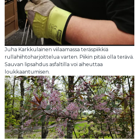
Juha Karkkulainen viilaamassa teräspiikkiä
rullahiihtoharjoittelua varten. Piikin pitää olla terävä.
Sauvan lipsahdus asfaltilla voi aiheuttaa
loukkaantumisen.