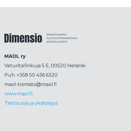
korttitemppu
kosini
kosmetiikka
koulujärjestelmä
koulutus
koulutuspäivät
koulutuspolitiikka
kouluvierailu
kubitti
Dimensiolehti
kuunsirppi
kuva
kvanttimekaniikka
kvanttiteknologia
kvanttitietokone
MAOL ry
lähdekritiikki
lähikehityksen vyöhyke
Veturitallinkuja 5 E, 00520 Helsinki
lahjakkuus
laskenta
liikettä
Liittokokous
Puh. +358 50 436 6320
lops
lukeminen
lukio
lukujono
lukutaito
maol-toimisto@maol.fi
lukuvinkkejä
LUMA
luma-aineet
www.maol.fi
luonnontiede
luonnotieteet
Tietosuoja ja yksityisyys
maailmankaikkeus
magneettimomentti
mahtavaa matematiikkaa
Mai Thi Nguyen-Kim