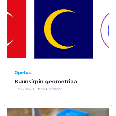
Opetus
Kuunsirpin geometriaa
21.05.2026
|
Hannu Korhonen