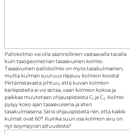
Pallokolmio voi olla säännöllinen vastaavalla tavalla
kuin tasogeometrian tasasivuinen kolmio.
Tasasivuinen pallokolmio on myös tasakulmainen,
mutta kulman suuruus riippuu kolmion koosta!
Piirtämistavasta johtuu, että kuvan kolmion
kärkipisteitä ei voi siirtää, vaan kolmion kokoa ja
paikkaa muutetaan ohjauspisteistä C
ja C
. Kolmio
1
2
pysyy koko ajan tasasivuisena ja siten
tasakulmaisena. Siirrä ohjauspisteitä niin, että kaikki
kulmat ovat 60°. Kuinka suuri osa kolmion sivu on
nyt isoympyrän pituudesta?