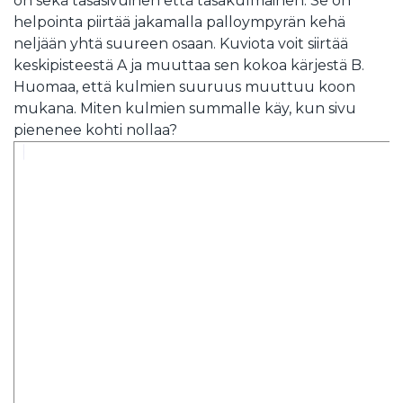
on sekä tasasivuinen että tasakulmainen. Se on
helpointa piirtää jakamalla palloympyrän kehä
neljään yhtä suureen osaan. Kuviota voit siirtää
keskipisteestä A ja muuttaa sen kokoa kärjestä B.
Huomaa, että kulmien suuruus muuttuu koon
mukana. Miten kulmien summalle käy, kun sivu
pienenee kohti nollaa?