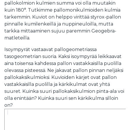
pallokolmion kulmien summa voi olla muutakin
kuin 180°. Tutkimme pallomonikulmioiden kulmia
tarkemmin. Kuviot on helppo virittää styrox-pallon
pinnalle kumilenkeillä ja nuppineuloilla, mutta
tarkka mittaaminen sujuu paremmin Geogebra-
matleteilla.
Isoympyrät vastaavat pallogeometriassa
tasogeometrian suoria. Kaksi isoympyrää leikkaavat
aina toisensa kahdessa pallon vastakkaisilla puolilla
olevassa pisteessä. Ne jakavat pallon pinnan neljäksi
pallokaksikulmioksi. Kuvioiden kärjet ovat pallon
vastakkaisilla puolilla ja kärkikulmat ovat yhtä
suuret. Kuinka suuri pallokaksikulmion pinta-ala voi
olla enintään? Kuinka suuri sen kärkikulma silloin
on?