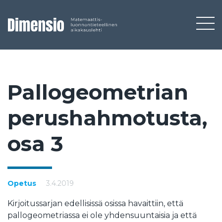
Pal­lo­geo­met­rian
pe­rus­hah­mo­tus­ta,
osa 3
Opetus
3.4.2019
Kirjoitussarjan edellisissä osissa havaittiin, että
pallogeometriassa ei ole yhdensuuntaisia ja että