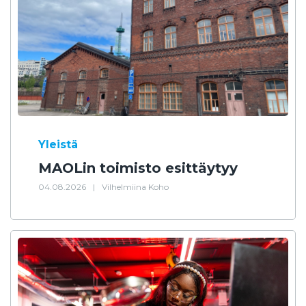
Yleistä
MAOLin toimisto esittäytyy
04.08.2026
|
Vilhelmiina Koho