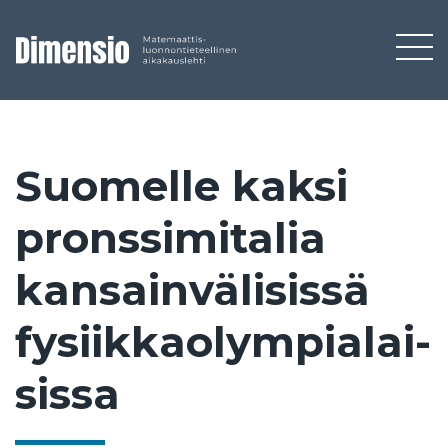
Suo­mel­le kak­si
prons­si­mi­ta­lia
kan­sain­vä­li­sis­sä
fy­siik­kao­lym­pia­lai­
sis­sa