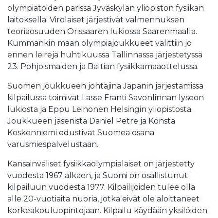
olympiatöiden parissa Jyväskylän yliopiston fysiikan
laitoksella. Virolaiset järjestivät valmennuksen
teoriaosuuden Orissaaren lukiossa Saarenmaalla.
Kummankin maan olympiajoukkueet valittiin jo
ennen leirejä huhtikuussa Tallinnassa järjestetyssä
23. Pohjoismaiden ja Baltian fysiikkamaaottelussa.
Suomen joukkueen johtajina Japanin järjestämissä
kilpailussa toimivat Lasse Franti Savonlinnan lyseon
lukiosta ja Eppu Leinonen Helsingin yliopistosta.
Joukkueen jäsenistä Daniel Petre ja Konsta
Koskenniemi edustivat Suomea osana
varusmiespalvelustaan.
Kansainväliset fysiikkaolympialaiset on järjestetty
vuodesta 1967 alkaen, ja Suomi on osallistunut
kilpailuun vuodesta 1977. Kilpailijoiden tulee olla
alle 20-vuotiaita nuoria, jotka eivät ole aloittaneet
korkeakouluopintojaan. Kilpailu käydään yksilöiden