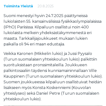
Toiminta
Yleistä
20.8.2025
Suomi menestyi hyvin 24.7.2025 päättyneissä
lukiolaisten 55. kansainvälisissä fysiikkaolympialaisissa
(IPhO) Pariisissa. Kilpailuun osallistui noin 400
lukiolaista melkein yhdeksästäkymmenestä eri
maasta. Tarkkailijajoukkueet mukaan lukien
paikalla oli 94 eri maan edustajia.
Veikka Karonen (Mikkelin lukio) ja Jussi Pyysalo
(Turun suomalaisen yhteiskoulun lukio) palkittiin
suorituksistaan pronssimitaleilla. Joukkueen
palkintosaaliin täydensi kunniamaininnallaan Ville
Kauppinen (Turun suomalaisen yhteiskoulun lukio).
Suomen joukkueessa kilpailuun osallistuivat heidän
lisäkseen myös Konsta Koskenniemi (Kouvolan
yhteislyseo) sekä Daniel Petre (Turun suomalaisen
yhteiskoulun lukio).