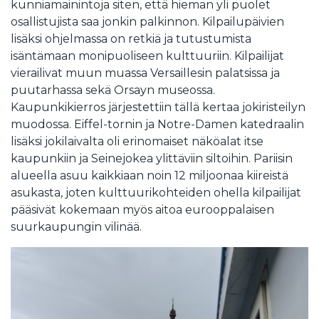
kunniamainintoja siten, että hieman yli puolet
osallistujista saa jonkin palkinnon. Kilpailupäivien
lisäksi ohjelmassa on retkiä ja tutustumista
isäntämaan monipuoliseen kulttuuriin. Kilpailijat
vierailivat muun muassa Versaillesin palatsissa ja
puutarhassa sekä Orsayn museossa.
Kaupunkikierros järjestettiin tällä kertaa jokiristeilyn
muodossa. Eiffel-tornin ja Notre-Damen katedraalin
lisäksi jokilaivalta oli erinomaiset näköalat itse
kaupunkiin ja Seinejokea ylittäviin siltoihin. Pariisin
alueella asuu kaikkiaan noin 12 miljoonaa kiireistä
asukasta, joten kulttuurikohteiden ohella kilpailijat
pääsivät kokemaan myös aitoa eurooppalaisen
suurkaupungin vilinää.