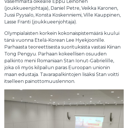
Vasemmalta oikealle Eppu Leinonen
(joukkueenjohtaja), Daniel Petre, Veikka Karonen,
Jussi Pyysalo, Konsta Koskenniemi, Ville Kauppinen,
Lasse Franti (joukkueenjohtaja).
Olympialaisten korkein kokonaispistemäärä kuului
tänä vuonna Etelä-Korean Lee Hyekjoonille.
Parhaasta teoreettisesta suorituksista vastasi Kiinan
Tong Pengyu. Parhaan kokeellisen osuuden
palkinto meni Romaniaan Stan Ionut-Gabrielille,
joka oli myös kilpailun paras Euroopan unionin
maan edustaja. Tavarapalkintojen lisäksi Stan voitti
itselleen painottomuuslennon.