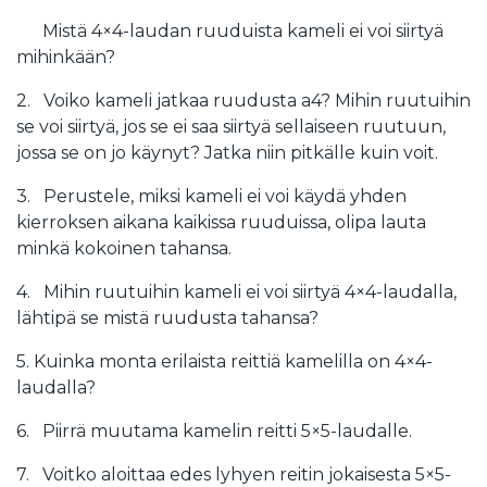
Mistä 4×4-laudan ruuduista kameli ei voi siirtyä
mihinkään?
2. Voiko kameli jatkaa ruudusta a4? Mihin ruutuihin
se voi siirtyä, jos se ei saa siirtyä sellaiseen ruutuun,
jossa se on jo käynyt? Jatka niin pitkälle kuin voit.
3. Perustele, miksi kameli ei voi käydä yhden
kierroksen aikana kaikissa ruuduissa, olipa lauta
minkä kokoinen tahansa.
4. Mihin ruutuihin kameli ei voi siirtyä 4×4-laudalla,
lähtipä se mistä ruudusta tahansa?
5. Kuinka monta erilaista reittiä kamelilla on 4×4-
laudalla?
6. Piirrä muutama kamelin reitti 5×5-laudalle.
7. Voitko aloittaa edes lyhyen reitin jokaisesta 5×5-