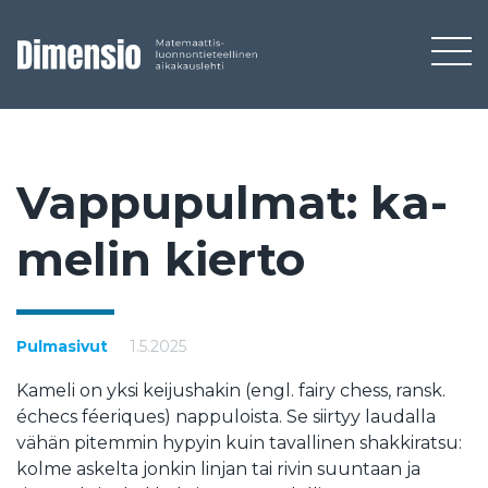
Vap­pu­pul­mat: ka­
me­lin kier­to
Pulmasivut
1.5.2025
Kameli on yksi keijushakin (engl. fairy chess, ransk.
échecs féeriques) nappuloista. Se siirtyy laudalla
vähän pitemmin hypyin kuin tavallinen shakkiratsu:
kolme askelta jonkin linjan tai rivin suuntaan ja