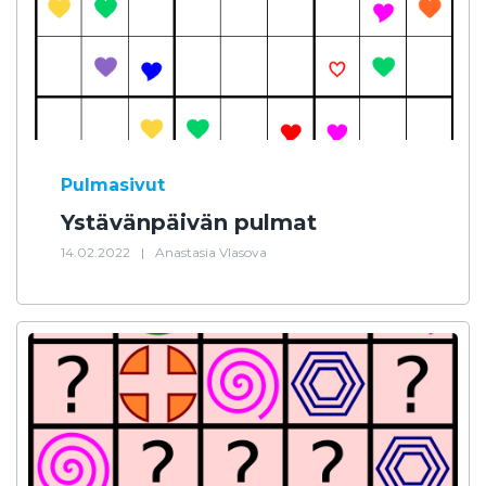
Pulmasivut
Ystävänpäivän pulmat
14.02.2022
|
Anastasia Vlasova