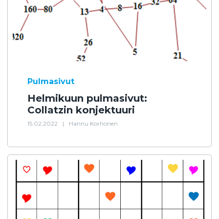
Pulmasivut
Helmikuun pulmasivut:
Collatzin konjektuuri
15.02.2022
|
Hannu Korhonen