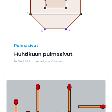
Pulmasivut
Huhtikuun pulmasivut
14.04.2022
|
Anastasia Vlasova