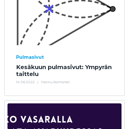
Pulmasivut
Kesäkuun pulmasivut: Ympyrän
taittelu
14.06.2022
|
Hannu Korhonen