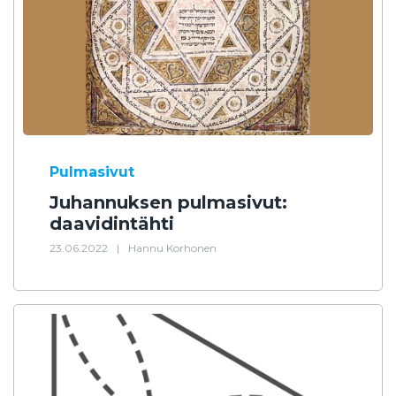
Pulmasivut
Juhannuksen pulmasivut:
daavidintähti
23.06.2022
|
Hannu Korhonen