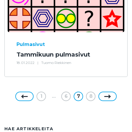
Pulmasivut
Tammikuun pulmasivut
18.01.2022
|
Tuomo Riekkinen
1
…
6
7
8
HAE ARTIKKELEITA