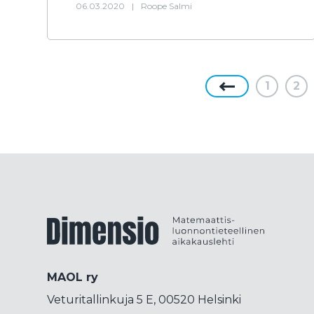
06.03.2020
|
Roope Salmi
1
2
Dimensiolehti
MAOL ry
Veturitallinkuja 5 E, 00520 Helsinki