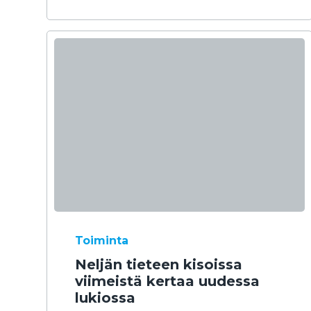
Toiminta
Neljän tieteen kisoissa
viimeistä kertaa uudessa
lukiossa