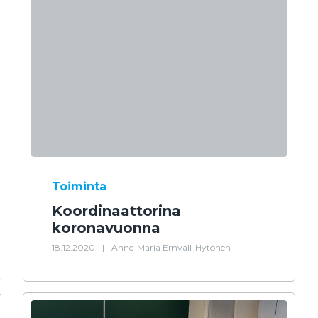
Toiminta
Koordinaattorina
koronavuonna
18.12.2020
|
Anne-Maria Ernvall-Hytönen