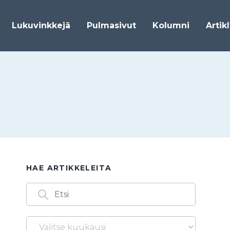
Lukuvinkkejä
Pulmasivut
Kolumni
Artik
HAE ARTIKKELEITA
Arkistot
Löydät artikkeleita myös seuraavilla