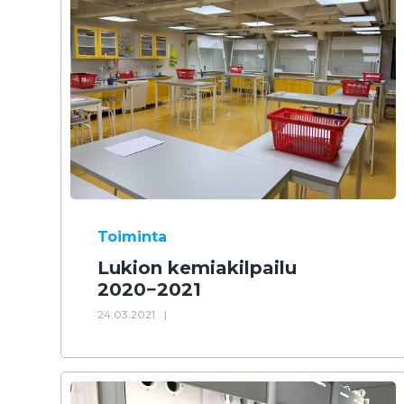
Toiminta
Lukion kemiakilpailu
2020−2021
24.03.2021
|