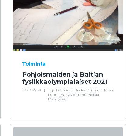
Toiminta
Pohjoismaiden ja Baltian
fysiikkaolympialaiset 2021
10.06.2021
|
Topi Löytäinen, Aleksi Kononen, Miha
Luntinen, Lasse Franti, Heikki
Mäntysaari