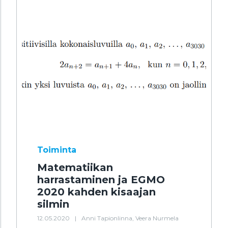
Toiminta
Matematiikan
harrastaminen ja EGMO
2020 kahden kisaajan
silmin
12.05.2020
|
Anni Tapionlinna, Veera Nurmela