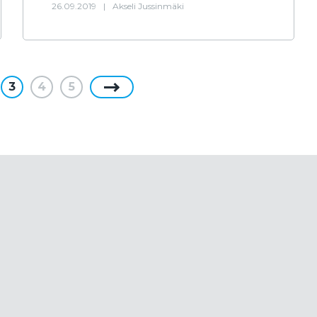
26.09.2019
|
Akseli Jussinmäki
3
4
5