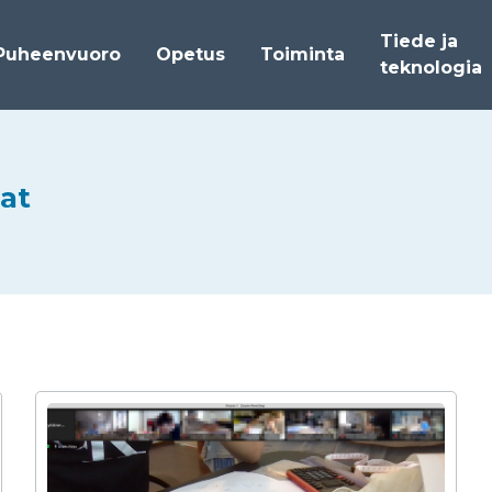
Tiede ja
Puheenvuoro
Opetus
Toiminta
teknologia
sat