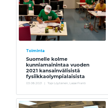
Toiminta
Suomelle kolme
kunniamainintaa vuoden
2021 kansainvälisistä
fysiikkaolympialaisista
03.08.2021
|
Topi Löytäinen, Lasse Franti