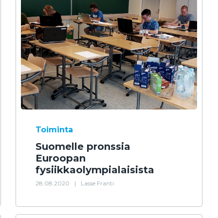
Toiminta
Suomelle pronssia
Euroopan
fysiikkaolympialaisista
28.08.2020
|
Lasse Franti