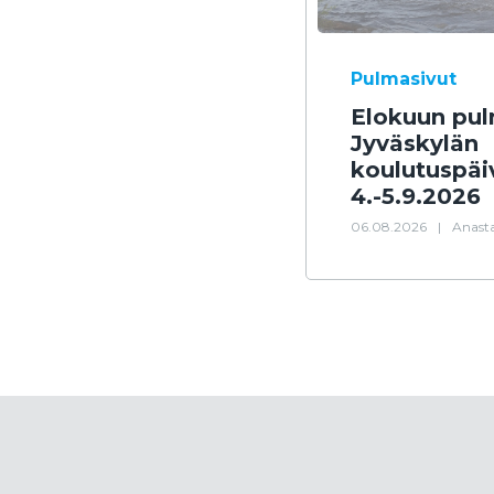
Pulmasivut
Elokuun pul
Jyväskylän
koulutuspäi
4.-5.9.2026
06.08.2026
|
Anasta