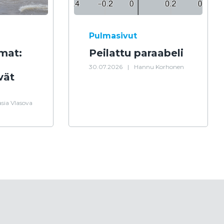
Pulmasivut
mat:
Peilattu paraabeli
30.07.2026
|
Hannu Korhonen
vät
sia Vlasova