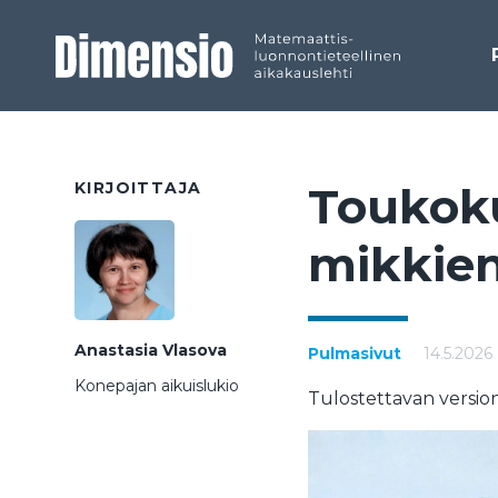
KIRJOITTAJA
Tou­ko­
mik­kien
Anastasia Vlasova
Pulmasivut
14.5.2026
Konepajan aikuislukio
Tulostettavan version