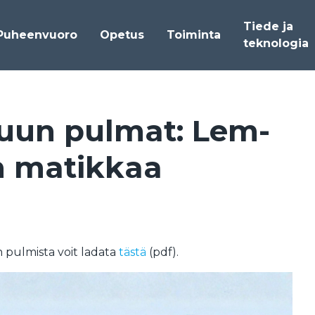
Tiede ja
Puheenvuoro
Opetus
Toiminta
teknologia
kuun pul­mat: Lem­
 ma­tik­kaa
 pulmista voit ladata
tästä
(pdf).