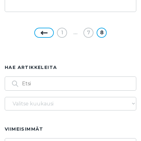
1
…
7
8
HAE ARTIKKELEITA
Arkistot
Löydät artikkeleita myös seuraavilla
avainsanoilla
14.3.
1986
2. asteen yhtälö
2025
2026
VIIMEISIMMÄT
3. asteen yhtälö
40-vuotta
60-lukujärjestelmä