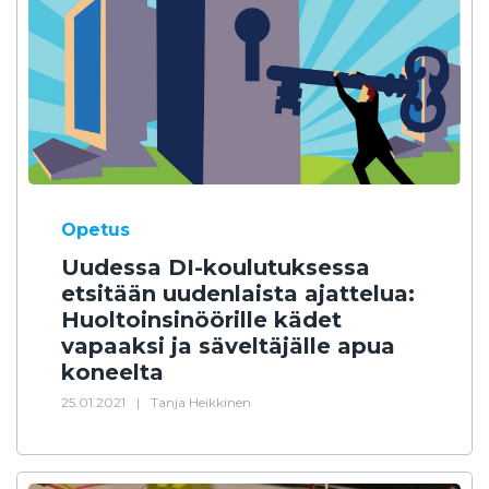
Opetus
Uudessa DI-koulutuksessa
etsitään uudenlaista ajattelua:
Huoltoinsinöörille kädet
vapaaksi ja säveltäjälle apua
koneelta
25.01.2021
|
Tanja Heikkinen