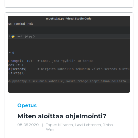
Opetus
Miten aloittaa ohjelmointi?
08.05.2020
|
Topias Niiranen, Lassi Lehtonen, Jinbo
Wan