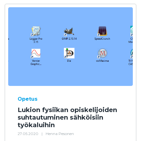
Opetus
Lukion fysiikan opiskelijoiden
suhtautuminen sähköisiin
työkaluihin
27.05.2020
|
Henna Pesonen