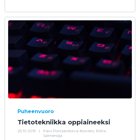
Puheenvuoro
Tietotekniikka oppiaineeksi
25.10.2019
|
Päivi Portaankorva-Koivisto, Riitta
Salmenoja