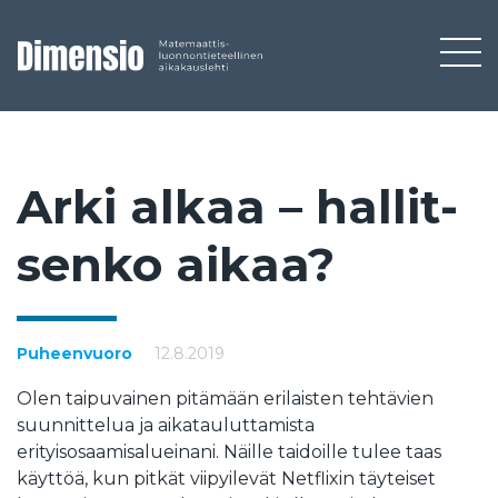
Ar­ki al­kaa – hal­lit­
sen­ko ai­kaa?
Puheenvuoro
12.8.2019
Olen taipuvainen pitämään erilaisten tehtävien
suunnittelua ja aikatauluttamista
erityisosaamisalueinani. Näille taidoille tulee taas
käyttöä, kun pitkät viipyilevät Netflixin täyteiset