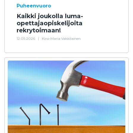
Puheenvuoro
Kaikki joukolla luma-
opettajaopiskelijoita
rekrytoimaan!
12.05.2026
|
Kirsi-Maria Vakkilainen