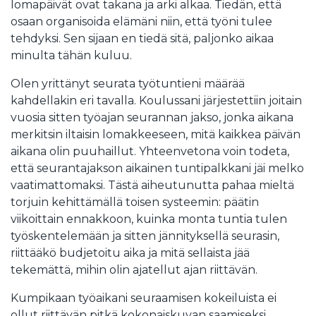
lomapäivät ovat takana ja arki alkaa. Tiedän, että
osaan organisoida elämäni niin, että työni tulee
tehdyksi. Sen sijaan en tiedä sitä, paljonko aikaa
minulta tähän kuluu.
Olen yrittänyt seurata työtuntieni määrää
kahdellakin eri tavalla. Koulussani järjestettiin joitain
vuosia sitten työajan seurannan jakso, jonka aikana
merkitsin iltaisin lomakkeeseen, mitä kaikkea päivän
aikana olin puuhaillut. Yhteenvetona voin todeta,
että seurantajakson aikainen tuntipalkkani jäi melko
vaatimattomaksi. Tästä aiheutunutta pahaa mieltä
torjuin kehittämällä toisen systeemin: päätin
viikoittain ennakkoon, kuinka monta tuntia tulen
työskentelemään ja sitten jännityksellä seurasin,
riittääkö budjetoitu aika ja mitä sellaista jää
tekemättä, mihin olin ajatellut ajan riittävän.
Kumpikaan työaikani seuraamisen kokeiluista ei
ollut riittävän pitkä kokonaiskuvan saamiseksi.