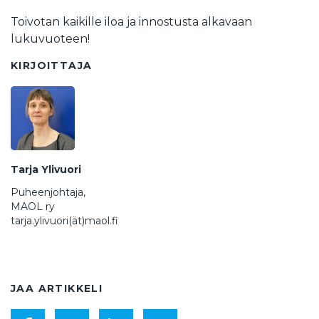
Toivotan kaikille iloa ja innostusta alkavaan
lukuvuoteen!
KIRJOITTAJA
Tarja Ylivuori
Puheenjohtaja,
MAOL ry
tarja.ylivuori(ät)maol.fi
JAA ARTIKKELI