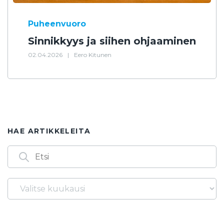
Puheenvuoro
Sinnikkyys ja siihen ohjaaminen
02.04.2026
|
Eero Kitunen
HAE ARTIKKELEITA
Arkistot
Löydät artikkeleita myös seuraavilla
avainsanoilla
14.3.
1986
2. asteen yhtälö
2025
2026