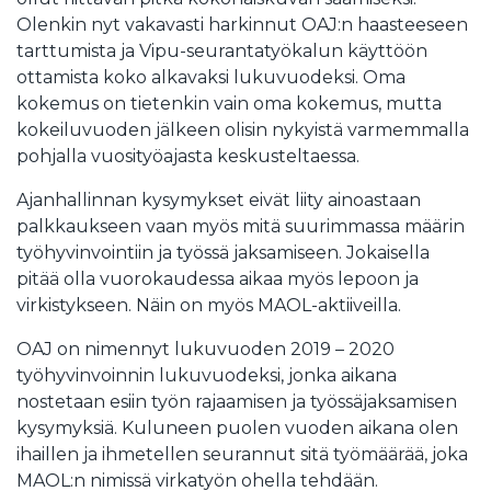
Olenkin nyt vakavasti harkinnut OAJ:n haasteeseen
tarttumista ja Vipu-seurantatyökalun käyttöön
ottamista koko alkavaksi lukuvuodeksi. Oma
kokemus on tietenkin vain oma kokemus, mutta
kokeiluvuoden jälkeen olisin nykyistä varmemmalla
pohjalla vuosityöajasta keskusteltaessa.
Ajanhallinnan kysymykset eivät liity ainoastaan
palkkaukseen vaan myös mitä suurimmassa määrin
työhyvinvointiin ja työssä jaksamiseen. Jokaisella
pitää olla vuorokaudessa aikaa myös lepoon ja
virkistykseen. Näin on myös MAOL-aktiiveilla.
OAJ on nimennyt lukuvuoden 2019 – 2020
työhyvinvoinnin lukuvuodeksi, jonka aikana
nostetaan esiin työn rajaamisen ja työssäjaksamisen
kysymyksiä. Kuluneen puolen vuoden aikana olen
ihaillen ja ihmetellen seurannut sitä työmäärää, joka
MAOL:n nimissä virkatyön ohella tehdään.