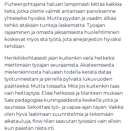
Puheenjohtajana haluan lämpimästi kiittää kaikkia
teitä, jotka olette valmiit antamaan panoksenne
yhteiseksi hyväksi. Mutta pyydän ja vaadin: älkää
tehkö sitäkään tunteja laskematta. Työajan
rajaaminen ja omasta jaksamisesta huolehtiminen
koskevat myös sitä työtä, jota ainejärjestön hyväksi
tehdään.
Henkilökohtaisesti jään kuitenkin vielä hetkeksi
miettimään työajan seuraamista. Akateemisesta
mielenkiinnosta haluaisin todella kerätä dataa
työtunneistani ja piirrellä pylväitä lukuvuoden
päätteeksi. Mutta toisaalta. Mitä jos kuitenkin taas
vain heittäytyisi. Eläisi hetkessä ja tilanteen mukaan.
Saisi pedagogisia kuningasideoita keskellä yötä ja
saunassa. Sekoittaisi työ- ja vapaa-ajan täysin. Vaikka
olen hyvä laatimaan suunnitelmia ja tekemään
aikatauluja, flow-tilan saavutan työssäni vain silloin
kun päästän niistä irti.