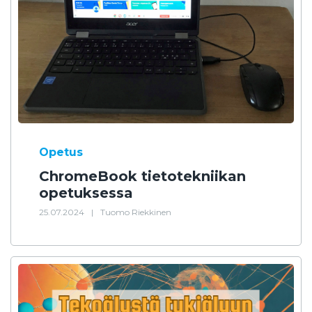
Opetus
ChromeBook tietotekniikan
opetuksessa
25.07.2024
|
Tuomo Riekkinen