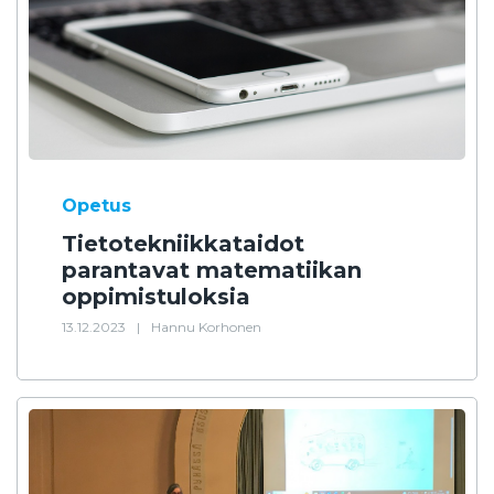
Opetus
Tietotekniikkataidot
parantavat matematiikan
oppimistuloksia
13.12.2023
|
Hannu Korhonen