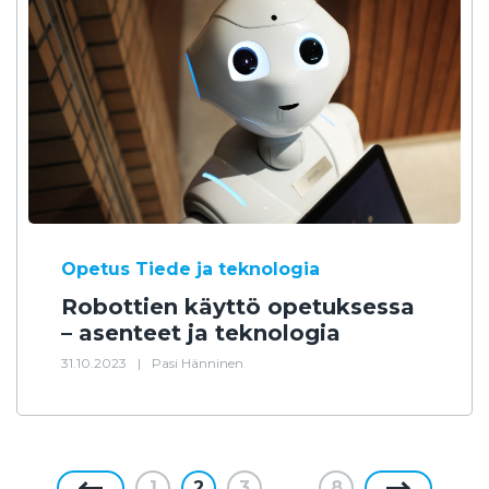
Opetus
Tiede ja teknologia
Robottien käyttö opetuksessa
– asenteet ja teknologia
31.10.2023
|
Pasi Hänninen
1
2
3
…
8