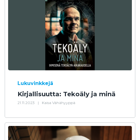
Lukuvinkkejä
Kirjallisuutta: Tekoäly ja minä
21.11.2023
|
Kaisa Vähähyyppä