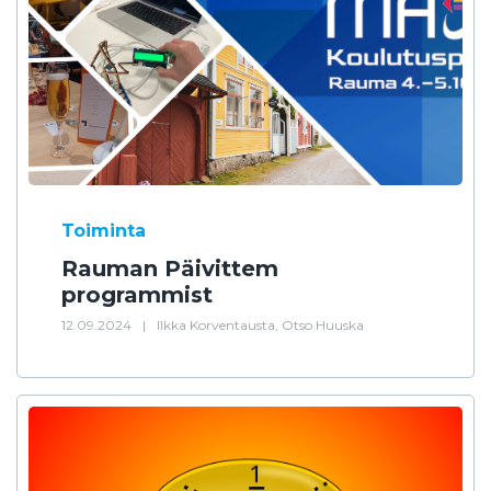
Toiminta
Rauman Päivittem
programmist
12.09.2024
|
Ilkka Korventausta, Otso Huuska