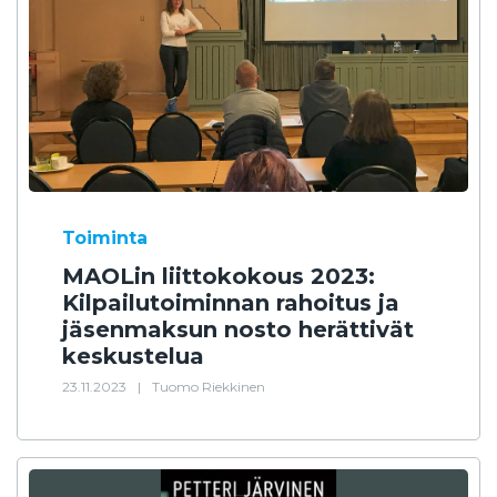
Toiminta
MAOLin liittokokous 2023:
Kilpailutoiminnan rahoitus ja
jäsenmaksun nosto herättivät
keskustelua
23.11.2023
|
Tuomo Riekkinen